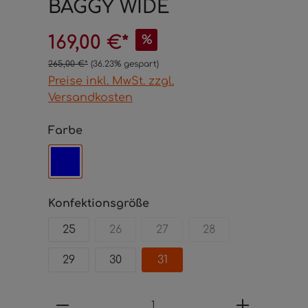
BAGGY WIDE
169,00 €*
%
265,00 €*
(36.23% gespart)
Preise inkl. MwSt. zzgl.
Versandkosten
Farbe
Konfektionsgröße
25
26
27
28
29
30
31